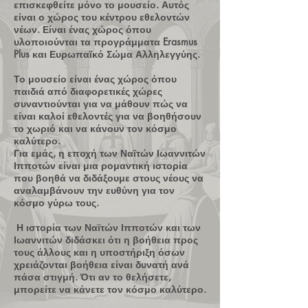
επισκεφθείτε μόνο το μουσείο. Αυτός
είναι ο χώρος του κέντρου εθελοντών
νέων. Είναι ένας χώρος όπου
υλοποιούνται τα προγράμματα Erasmus
Plus και Ευρωπαϊκό Σώμα Αλληλεγγύης.
Το μουσείο είναι ένας χώρος όπου
παιδιά από διαφορετικές χώρες
συναντιούνται για να μάθουν πώς να
είναι καλοί εθελοντές για να βοηθήσουν
το χωριό και να κάνουν τον κόσμο
καλύτερο.
Για εμάς, η εποχή των Ναϊτών Ιωαννιτών
Ιπποτών είναι μια ρομαντική ιστορία
που βοηθά να διδάξουμε στους νέους να
αναλαμβάνουν την ευθύνη για τον
κόσμο γύρω τους.
Η ιστορία των Ναϊτών Ιπποτών και των
Ιωαννιτών διδάσκει ότι η βοήθεια προς
τους άλλους και η υποστήριξη όσων
χρειάζονται βοήθεια είναι δυνατή ανά
πάσα στιγμή. Ότι αν το θελήσετε,
μπορείτε να κάνετε τον κόσμο καλύτερο.