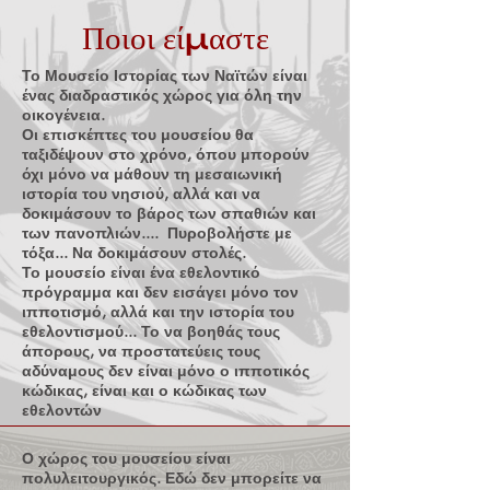
Ποιοι είμαστε
Το Μουσείο Ιστορίας των Ναϊτών είναι
ένας διαδραστικός χώρος για όλη την
οικογένεια.
Οι επισκέπτες του μουσείου θα
ταξιδέψουν στο χρόνο, όπου μπορούν
όχι μόνο να μάθουν τη μεσαιωνική
ιστορία του νησιού, αλλά και να
δοκιμάσουν το βάρος των σπαθιών και
των πανοπλιών.... Πυροβολήστε με
τόξα... Να δοκιμάσουν στολές.
Το μουσείο είναι ένα εθελοντικό
πρόγραμμα και δεν εισάγει μόνο τον
ιπποτισμό, αλλά και την ιστορία του
εθελοντισμού... Το να βοηθάς τους
άπορους, να προστατεύεις τους
αδύναμους δεν είναι μόνο ο ιπποτικός
κώδικας, είναι και ο κώδικας των
εθελοντών
Ο χώρος του μουσείου είναι
πολυλειτουργικός. Εδώ δεν μπορείτε να