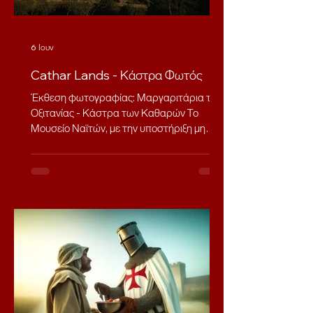
6 Ιουν
Cathar Lands - Κάστρα Φωτός
Έκθεση φωτογραφίας: Μαργαριτάρια της
Οξιτανίας - Κάστρα των Καθαρών Το
Μουσείο Ναϊτών, με την υποστήριξη μη
κερδοσκοπικών οργανισμών από την
Κύπρο και τη Λετονία – του Ιδρύματος
OSMTJ και του «Balticum Ordo Templi» –
προσκαλεί τους κατοίκους και τους
επισκέπτες της Κύπρου να επισκεφθούν
την έκθεση φωτογραφίας «Μαργαριτάρια
της Οξιτανίας – Κάστρα του Κατάρ» του
Γάλλου φωτογράφου Philippe Contal. Η
έκθεση θα πραγματοποιηθεί στο Μουσείο
Ναϊτών στο χωριό Πάνω Αρόδες και θα
αποτελ