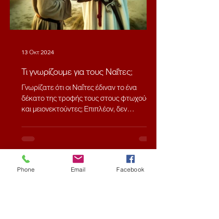
13 Οκτ 2024
Τι γνωρίζουμε για τους Ναΐτες;
Γνωρίζατε ότι οι Ναΐτες έδιναν το ένα
δέκατο της τροφής τους στους φτωχούς
και μειονεκτούντες; Επιπλέον, δεν
χρησιμοποιούσαν δουλεία...
Phone
Email
Facebook