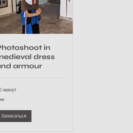
Photoshoot in
medieval dress
and armour
0 минут
ee
ee
Записаться